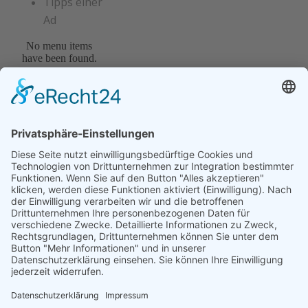
Tipps einer
Ad
No menu items
have been found.
LEKTION
3 VON 3
Tipps einer AD für die
Einladung in das
Gespräch
(DOWNLOAD) TIPPS EINER AD FÜR DIE
EINLADUNG IN DAS GESPRÄCH
Melde dich jetzt bei der Facebook Gruppe an.
Wir schalten dich so schnell wie möglich frei.
Bitte etwas Geduld!
Facebook-Gruppe
(Klick)